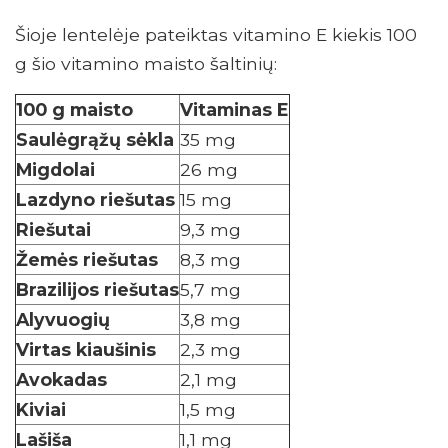
Šioje lentelėje pateiktas vitamino E kiekis 100
g šio vitamino maisto šaltinių:
100 g maisto
Vitaminas E
Saulėgrąžų sėkla
35 mg
Migdolai
26 mg
Lazdyno riešutas
15 mg
Riešutai
9,3 mg
Žemės riešutas
8,3 mg
Brazilijos riešutas
5,7 mg
Alyvuogių
3,8 mg
Virtas kiaušinis
2,3 mg
Avokadas
2,1 mg
Kiviai
1,5 mg
Lašiša
1,1 mg