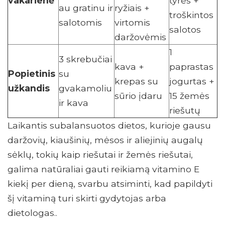
vakarienė
tyrės +
au gratinu ir
ryžiais +
troškintos
salotomis
virtomis
salotos
daržovėmis
1
3 skrebučiai
kava +
paprastas
Popietinis
su
krepas su
jogurtas +
užkandis
gvakamoliu
sūrio įdaru
15 žemės
ir kava
riešutų
Laikantis subalansuotos dietos, kurioje gausu
daržovių, kiaušinių, mėsos ir aliejinių augalų
sėklų, tokių kaip riešutai ir žemės riešutai,
galima natūraliai gauti reikiamą vitamino E
kiekį per dieną, svarbu atsiminti, kad papildyti
šį vitaminą turi skirti gydytojas arba
dietologas..