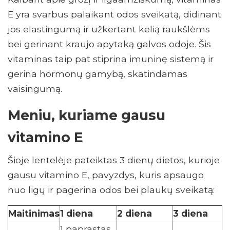
E yra svarbus palaikant odos sveikatą, didinant
jos elastingumą ir užkertant kelią raukšlėms
bei gerinant kraujo apytaką galvos odoje. Šis
vitaminas taip pat stiprina imuninę sistemą ir
gerina hormonų gamybą, skatindamas
vaisingumą.
Meniu, kuriame gausu
vitamino E
Šioje lentelėje pateiktas 3 dienų dietos, kurioje
gausu vitamino E, pavyzdys, kuris apsaugo
nuo ligų ir pagerina odos bei plaukų sveikatą:
Maitinimas
1 diena
2 diena
3 diena
1 paprastas