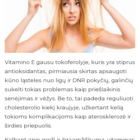
Vitamino E gausu tokoferolyje, kuris yra stiprus
antioksidantas, pirmiausia skirtas apsaugoti
kūno ląsteles nuo ligų ir DNR pokyčių, galinčių
sukelti tokias problemas kaip priešlaikinis
senėjimas ir vėžys. Be to, tai padeda reguliuoti
cholesterolio kiekį kraujyje, užkertant kelią
tokioms komplikacijoms kaip aterosklerozė ir
širdies priepuolis.
Kalbant apie grožį ir ilgaamžiškumą, vitaminas