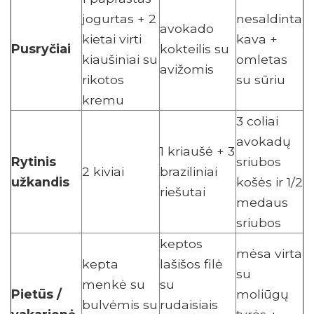
jogurtas + 2
nesaldinta
avokado
kietai virti
kava +
Pusryčiai
kokteilis su
kiaušiniai su
omletas
avižomis
rikotos
su sūriu
kremu
3 coliai
avokadų
1 kriaušė + 3
Rytinis
sriubos
2 kiviai
braziliniai
užkandis
košės ir 1/2
riešutai
medaus
sriubos
keptos
mėsa virta
kepta
lašišos filė
su
menkė su
su
Pietūs /
moliūgų
bulvėmis su
rudaisiais