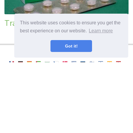
Trazodonas depresijai gydyti
This website uses cookies to ensure you get the
best experience on our website.
Learn more
Got it!
©
2026
OdysseeDuBienEtre
Noderīga informācija un padomi veselīgam
dzīvesveidam. Slimību simptomi, slimības un to
ārstēšana. Pareizas uztura receptes.