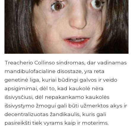
Treacherio Collinso sindromas, dar vadinamas
mandibulofacialine disostaze, yra reta
genetinė liga, kuriai būdingi galvos ir veido
apsigimimai, dėl to, kad kaukolė nėra
išsivysčiusi, dėl nepakankamo kaukolės
išsivystymo žmogui gali būti užmerktos akys ir
decentralizuotas žandikaulis, kuris gali
pasireikšti tiek vyrams kaip ir moterims.