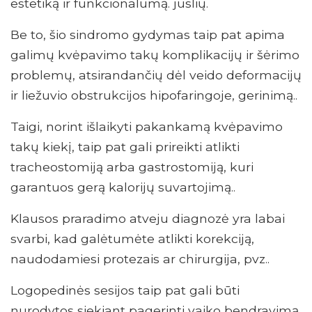
estetiką ir funkcionalumą. juslių.
Be to, šio sindromo gydymas taip pat apima
galimų kvėpavimo takų komplikacijų ir šėrimo
problemų, atsirandančių dėl veido deformacijų
ir liežuvio obstrukcijos hipofaringoje, gerinimą..
Taigi, norint išlaikyti pakankamą kvėpavimo
takų kiekį, taip pat gali prireikti atlikti
tracheostomiją arba gastrostomiją, kuri
garantuos gerą kalorijų suvartojimą..
Klausos praradimo atveju diagnozė yra labai
svarbi, kad galėtumėte atlikti korekciją,
naudodamiesi protezais ar chirurgija, pvz..
Logopedinės sesijos taip pat gali būti
nurodytos siekiant pagerinti vaiko bendravimą,