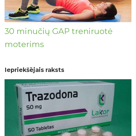
30 minučių GAP treniruotė
moterims
Iepriekšējais raksts