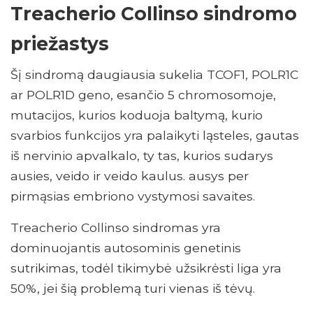
Treacherio Collinso sindromo
priežastys
Šį sindromą daugiausia sukelia TCOF1, POLR1C
ar POLR1D geno, esančio 5 chromosomoje,
mutacijos, kurios koduoja baltymą, kurio
svarbios funkcijos yra palaikyti ląsteles, gautas
iš nervinio apvalkalo, ty tas, kurios sudarys
ausies, veido ir veido kaulus. ausys per
pirmąsias embriono vystymosi savaites.
Treacherio Collinso sindromas yra
dominuojantis autosominis genetinis
sutrikimas, todėl tikimybė užsikrėsti liga yra
50%, jei šią problemą turi vienas iš tėvų.