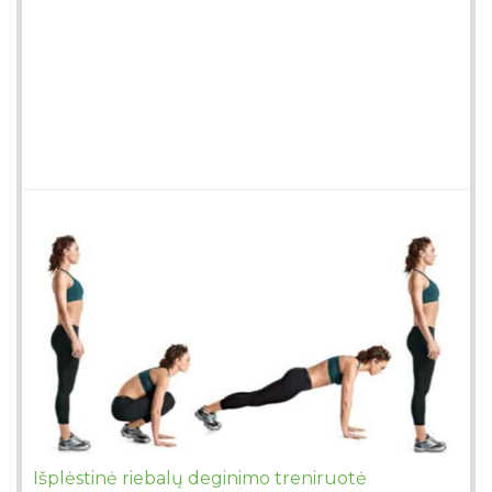
Išplėstinė riebalų deginimo treniruotė