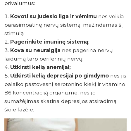
privalumus:
Kovoti su judesio liga ir vėmimu
nes veikia
parasimpatinę nervų sistemą, mažindamas šį
stimulą;
Pagerinkite imuninę sistemą
;
Kova su neuralgija
nes pagerina nervų
laidumą tarp periferinių nervų;
Užkirsti kelią anemijai;
Užkirsti kelią depresijai po gimdymo
nes jis
palaiko pastovesnį serotonino kiekį ir vitamino
B6 koncentraciją organizme, nes jo
sumažėjimas skatina depresijos atsiradimą
šioje fazėje.