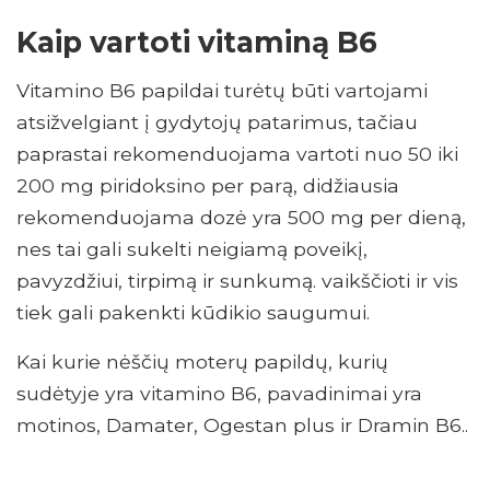
Kaip vartoti vitaminą B6
Vitamino B6 papildai turėtų būti vartojami
atsižvelgiant į gydytojų patarimus, tačiau
paprastai rekomenduojama vartoti nuo 50 iki
200 mg piridoksino per parą, didžiausia
rekomenduojama dozė yra 500 mg per dieną,
nes tai gali sukelti neigiamą poveikį,
pavyzdžiui, tirpimą ir sunkumą. vaikščioti ir vis
tiek gali pakenkti kūdikio saugumui.
Kai kurie nėščių moterų papildų, kurių
sudėtyje yra vitamino B6, pavadinimai yra
motinos, Damater, Ogestan plus ir Dramin B6..