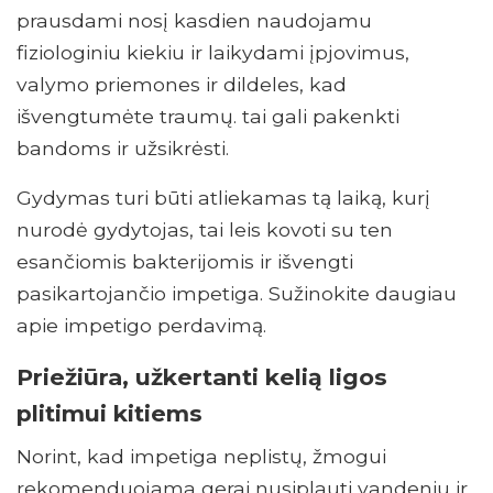
prausdami nosį kasdien naudojamu
fiziologiniu kiekiu ir laikydami įpjovimus,
valymo priemones ir dildeles, kad
išvengtumėte traumų. tai gali pakenkti
bandoms ir užsikrėsti.
Gydymas turi būti atliekamas tą laiką, kurį
nurodė gydytojas, tai leis kovoti su ten
esančiomis bakterijomis ir išvengti
pasikartojančio impetiga. Sužinokite daugiau
apie impetigo perdavimą.
Priežiūra, užkertanti kelią ligos
plitimui kitiems
Norint, kad impetiga neplistų, žmogui
rekomenduojama gerai nusiplauti vandeniu ir