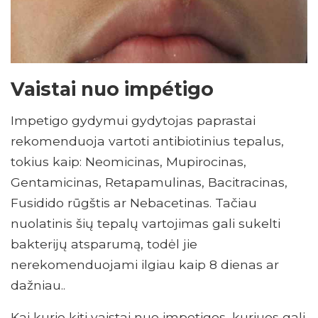
Vaistai nuo impétigo
Impetigo gydymui gydytojas paprastai
rekomenduoja vartoti antibiotinius tepalus,
tokius kaip: Neomicinas, Mupirocinas,
Gentamicinas, Retapamulinas, Bacitracinas,
Fusidido rūgštis ar Nebacetinas. Tačiau
nuolatinis šių tepalų vartojimas gali sukelti
bakterijų atsparumą, todėl jie
nerekomenduojami ilgiau kaip 8 dienas ar
dažniau..
Kai kurie kiti vaistai nuo impetigos, kuriuos gali