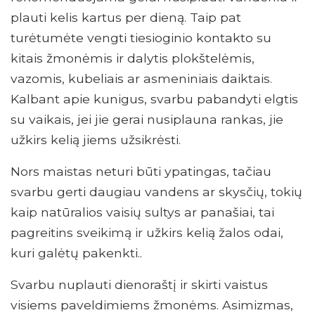
plauti kelis kartus per dieną. Taip pat
turėtumėte vengti tiesioginio kontakto su
kitais žmonėmis ir dalytis plokštelėmis,
vazomis, kubeliais ar asmeniniais daiktais.
Kalbant apie kunigus, svarbu pabandyti elgtis
su vaikais, jei jie gerai nusiplauna rankas, jie
užkirs kelią jiems užsikrėsti.
Nors maistas neturi būti ypatingas, tačiau
svarbu gerti daugiau vandens ar skysčių, tokių
kaip natūralios vaisių sultys ar panašiai, tai
pagreitins sveikimą ir užkirs kelią žalos odai,
kuri galėtų pakenkti..
Svarbu nuplauti dienoraštį ir skirti vaistus
visiems paveldimiems žmonėms. Asimizmas,