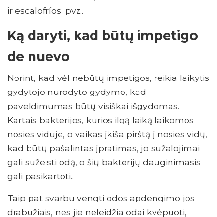
ir escalofríos, pvz..
Ką daryti, kad būtų impetigo
de nuevo
Norint, kad vėl nebūtų impetigos, reikia laikytis
gydytojo nurodyto gydymo, kad
paveldimumas būtų visiškai išgydomas.
Kartais bakterijos, kurios ilgą laiką laikomos
nosies viduje, o vaikas įkiša pirštą į nosies vidų,
kad būtų pašalintas įpratimas, jo sužalojimai
gali sužeisti odą, o šių bakterijų dauginimasis
gali pasikartoti..
Taip pat svarbu vengti odos apdengimo jos
drabužiais, nes jie neleidžia odai kvėpuoti,