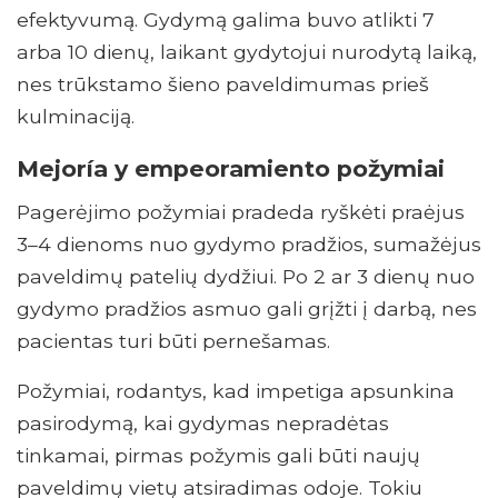
efektyvumą. Gydymą galima buvo atlikti 7
arba 10 dienų, laikant gydytojui nurodytą laiką,
nes trūkstamo šieno paveldimumas prieš
kulminaciją.
Mejoría y empeoramiento požymiai
Pagerėjimo požymiai pradeda ryškėti praėjus
3–4 dienoms nuo gydymo pradžios, sumažėjus
paveldimų patelių dydžiui. Po 2 ar 3 dienų nuo
gydymo pradžios asmuo gali grįžti į darbą, nes
pacientas turi būti pernešamas.
Požymiai, rodantys, kad impetiga apsunkina
pasirodymą, kai gydymas nepradėtas
tinkamai, pirmas požymis gali būti naujų
paveldimų vietų atsiradimas odoje. Tokiu