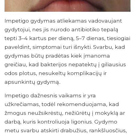
Impetigo gydymas atliekamas vadovaujant
gydytojui, nes jis nurodo antibiotiko tepalą
tepti 3–4 kartus per dieną, 5–7 dienas, tiesiogiai
paveldint, simptomai turi išnykti. Svarbu, kad
gydymas būtų pradėtas kiek įmanoma
greičiau, kad bakterijos nepatektų į giliausius
odos plotus, nesukeltų komplikacijų ir
apsunkintų gydymą..
Impetigo dažnesnis vaikams ir yra
užkrečiamas, todėl rekomenduojama, kad
žmogus neužsikrėstų, nežiūrėtų į mokyklą ar
darbą, kuris kontroliuoja ligonius. Gydymo
metu svarbu atskirti drabužius, rankšluosčius,