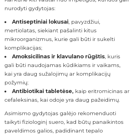
nurodyti gydytojas:
Antiseptiniai lokusai
, pavyzdžiui,
mertiolatas, siekiant pašalinti kitus
mikroorganizmus, kurie gali būti ir sukelti
komplikacijas;
Amoksicilinas ir klavulano rūgštis
, kuris
gali būti naudojamas kūdikiams ir vaikams,
kai yra daug sužalojimų ar komplikacijų
požymių;
Antibiotikai tabletėse,
kaip eritromicinas ar
cefaleksinas, kai odoje yra daug pažeidimų.
Asimismo gydytojas galėjo rekomenduoti
taikyti fiziologinį suero, kad būtų panaikintos
paveldimos galios, padidinant tepalo