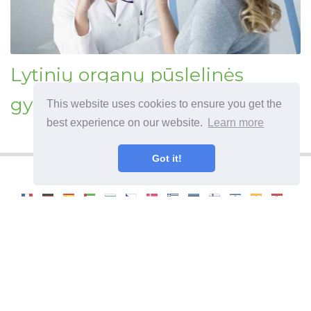
Lytinių organų pūslelinės
gydymas
This website uses cookies to ensure you get the
best experience on our website.
Learn more
Got it!
©
2026
OdysseeDuBienEtre
Noderīga informācija un padomi veselīgam