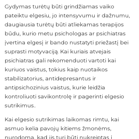
Gydymas turėtų būti grindžiamas vaiko
pateiktu elgesiu, jo intensyvumu ir dažnumu,
daugiausia turėtų būti atliekamas terapijos
būdu, kurio metu psichologas ar psichiatras
įvertina elgesį ir bando nustatyti priežastį bei
suprasti motyvaciją. Kai kuriais atvejais
psichiatras gali rekomenduoti vartoti kai
kuriuos vaistus, tokius kaip nuotaikos
stabilizatorius, antidepresantus ir
antipsichozinius vaistus, kurie leidžia
kontroliuoti savikontrolę ir pagerinti elgesio
sutrikimus..
Kai elgesio sutrikimas laikomas rimtu, kai
asmuo kelia pavojų kitiems žmonėms,
nurodoma, kad jis turi būti nukreiptas į