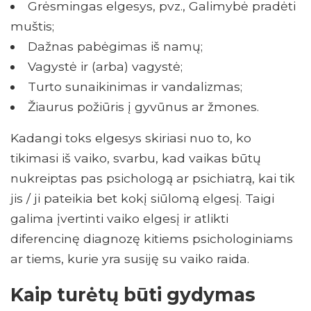
Grėsmingas elgesys, pvz., Galimybė pradėti
muštis;
Dažnas pabėgimas iš namų;
Vagystė ir (arba) vagystė;
Turto sunaikinimas ir vandalizmas;
Žiaurus požiūris į gyvūnus ar žmones.
Kadangi toks elgesys skiriasi nuo to, ko
tikimasi iš vaiko, svarbu, kad vaikas būtų
nukreiptas pas psichologą ar psichiatrą, kai tik
jis / ji pateikia bet kokį siūlomą elgesį. Taigi
galima įvertinti vaiko elgesį ir atlikti
diferencinę diagnozę kitiems psichologiniams
ar tiems, kurie yra susiję su vaiko raida.
Kaip turėtų būti gydymas