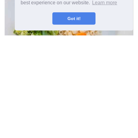
best experience on our website.
Learn more
Got it!
Selektyvus valgymo sutrikimas,
kai vaikas nieko nevalgo
©
2026
OdysseeDuBienEtre