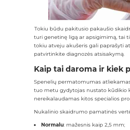
Tokiu būdu pakitusio pakaušio skaid
turi genetinę ligą ar apsigimimą, tai t
tokiu atveju akušeris gali paprašyti a
patvirtinkite diagnozės atsisakymą.
Kaip tai daroma ir kiek 
Spenelių permatomumas atliekamas ka
tuo metu gydytojas nustato kūdikio kak
nereikalaudamas kitos specialios pro
Nukalinio skaidrumo pamatinės vertės
Normalu
: mažesnis kaip 2,5 mm;