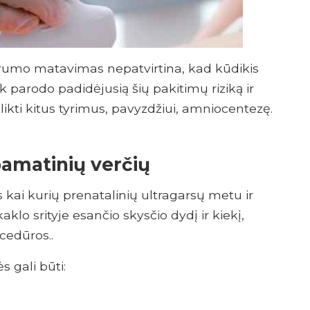
rumo matavimas nepatvirtina, kad kūdikis
ik parodo padidėjusią šių pakitimų riziką ir
tlikti kitus tyrimus, pavyzdžiui, amniocentezę.
pamatinių verčių
i kurių prenatalinių ultragarsų metu ir
lo srityje esančio skysčio dydį ir kiekį,
cedūros..
 gali būti: