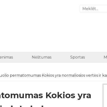
enimas
Nėštumas
Sportas
M
uolio permatomumas Kokios yra normaliosios vertės ir kai
atomumas Kokios yra