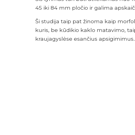
45 iki 84 mm pločio ir galima apskai
Ši studija taip pat žinoma kaip morfo
kuris, be kūdikio kaklo matavimo, taip
kraujagyslėse esančius apsigimimus.