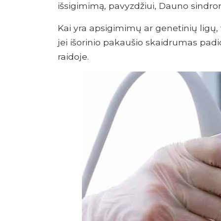
išsigimimą, pavyzdžiui, Dauno sindro
Kai yra apsigimimų ar genetinių ligų, v
jei išorinio pakaušio skaidrumas padid
raidoje.