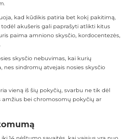
m.
oja, kad kūdikis patiria bet kokį pakitimą,
 todėl akušeris gali paprašyti atlikti kitus
kuris paima amniono skysčio, kordocentezės,
.
sies skysčio nebuvimas, kai kurių
, nes sindromų atvejais nosies skysčio
ria vieną iš šių pokyčių, svarbu ne tik dėl
s amžius bei chromosomų pokyčių ar
matomumą
 iki 14 nėštumo savaitės, kai vaisius yra nuo