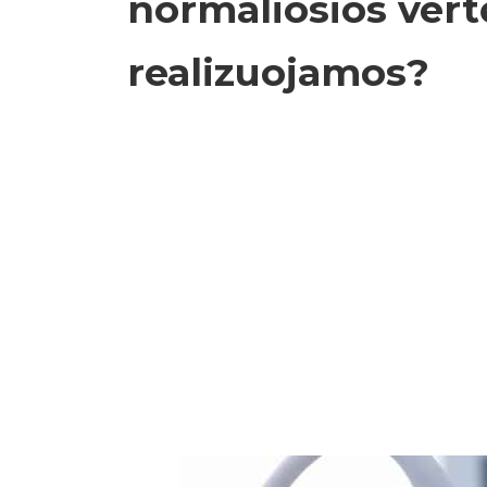
normaliosios vertė
realizuojamos?