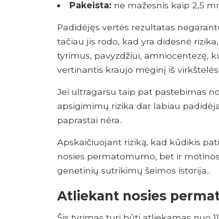
Pakeista:
ne mažesnis kaip 2,5 m
Padidėjęs vertės rezultatas negarantu
tačiau jis rodo, kad yra didesnė rizika,
tyrimus, pavyzdžiui, amniocentezę, 
vertinantis kraujo mėginį iš virkštelės
Jei ultragarsu taip pat pastebimas no
apsigimimų rizika dar labiau padidėja
paprastai nėra..
Apskaičiuojant riziką, kad kūdikis pati
nosies permatomumo, bet ir motino
genetinių sutrikimų šeimos istorija..
Atliekant nosies per
Šis tyrimas turi būti atliekamas nuo 11