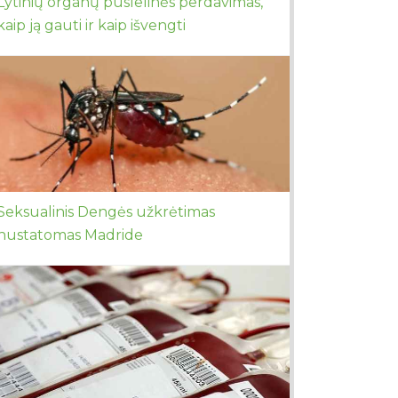
Lytinių organų pūslelinės perdavimas,
kaip ją gauti ir kaip išvengti
Seksualinis Dengės užkrėtimas
nustatomas Madride