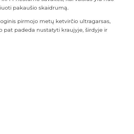
čiuoti pakaušio skaidrumą..
loginis pirmojo metų ketvirčio ultragarsas,
 pat padeda nustatyti kraujyje, širdyje ir
.