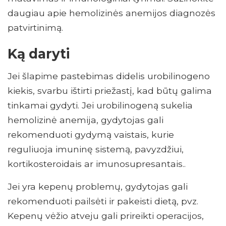
daugiau apie hemolizinės anemijos diagnozės
patvirtinimą.
Ką daryti
Jei šlapime pastebimas didelis urobilinogeno
kiekis, svarbu ištirti priežastį, kad būtų galima
tinkamai gydyti. Jei urobilinogeną sukelia
hemolizinė anemija, gydytojas gali
rekomenduoti gydymą vaistais, kurie
reguliuoja imuninę sistemą, pavyzdžiui,
kortikosteroidais ar imunosupresantais..
Jei yra kepenų problemų, gydytojas gali
rekomenduoti pailsėti ir pakeisti dietą, pvz.
Kepenų vėžio atveju gali prireikti operacijos,