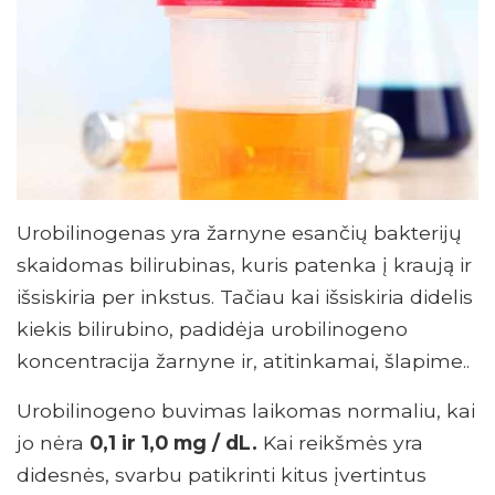
Urobilinogenas yra žarnyne esančių bakterijų
skaidomas bilirubinas, kuris patenka į kraują ir
išsiskiria per inkstus. Tačiau kai išsiskiria didelis
kiekis bilirubino, padidėja urobilinogeno
koncentracija žarnyne ir, atitinkamai, šlapime..
Urobilinogeno buvimas laikomas normaliu, kai
jo nėra
0,1 ir 1,0 mg / dL.
Kai reikšmės yra
didesnės, svarbu patikrinti kitus įvertintus