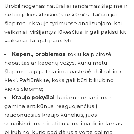
Urobilinogenas natūraliai randamas šlapime ir
neturi jokios klinikinės reikšmės. Tačiau jei
šlapimo ir kraujo tyrimuose analizuojami kiti
veiksniai, viršijantys lūkesčius, ir gali pakisti kiti
veiksniai, tai gali parodyti:
Kepenų problemos
, tokių kaip cirozė,
hepatitas ar kepenų vėžys, kurių metu
šlapime taip pat galima pastebėti bilirubino
kiekį. Pažiūrėkite, koks gali būti bilirubino
kiekis šlapime;
Kraujo pokyčiai
, kuriame organizmas
gamina antikūnus, reaguojančius į
raudonuosius kraujo kūnelius, juos
sunaikindamas ir atitinkamai padidindamas
bilirubino, kurio padidėjusią vertę galima