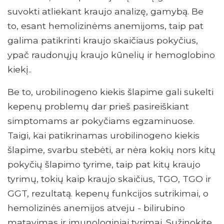
suvokti atliekant kraujo analizę, gamybą. Be
to, esant hemolizinėms anemijoms, taip pat
galima patikrinti kraujo skaičiaus pokyčius,
ypač raudonųjų kraujo kūnelių ir hemoglobino
kiekį..
Be to, urobilinogeno kiekis šlapime gali sukelti
kepenų problemų dar prieš pasireiškiant
simptomams ar pokyčiams egzaminuose.
Taigi, kai patikrinamas urobilinogeno kiekis
šlapime, svarbu stebėti, ar nėra kokių nors kitų
pokyčių šlapimo tyrime, taip pat kitų kraujo
tyrimų, tokių kaip kraujo skaičius, TGO, TGO ir
GGT, rezultatą. kepenų funkcijos sutrikimai, o
hemolizinės anemijos atveju - bilirubino
matavimas ir imunologiniai tyrimai. Sužinokite