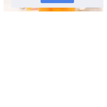
Urobilinogenas oru Priežastys,
normaliosios vertės ir ką daryti
©
2026
OdysseeDuBienEtre
Noderīga informācija un padomi veselīgam
dzīvesveidam. Slimību simptomi, slimības un to