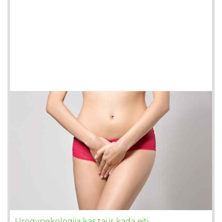
Urogynekologija kas tai ir kada eiti