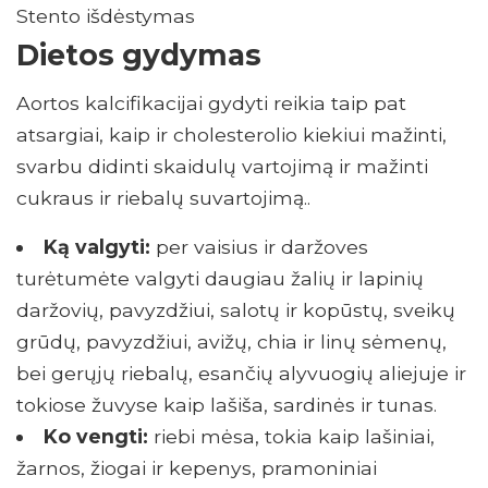
Stento išdėstymas
Dietos gydymas
Aortos kalcifikacijai gydyti reikia taip pat
atsargiai, kaip ir cholesterolio kiekiui mažinti,
svarbu didinti skaidulų vartojimą ir mažinti
cukraus ir riebalų suvartojimą..
Ką valgyti:
per vaisius ir daržoves
turėtumėte valgyti daugiau žalių ir lapinių
daržovių, pavyzdžiui, salotų ir kopūstų, sveikų
grūdų, pavyzdžiui, avižų, chia ir linų sėmenų,
bei gerųjų riebalų, esančių alyvuogių aliejuje ir
tokiose žuvyse kaip lašiša, sardinės ir tunas.
Ko vengti:
riebi mėsa, tokia kaip lašiniai,
žarnos, žiogai ir kepenys, pramoniniai