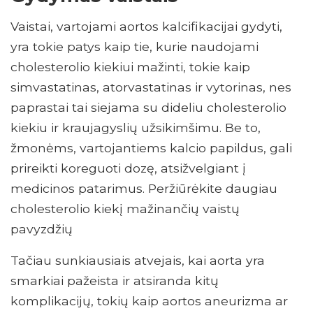
Vaistai, vartojami aortos kalcifikacijai gydyti,
yra tokie patys kaip tie, kurie naudojami
cholesterolio kiekiui mažinti, tokie kaip
simvastatinas, atorvastatinas ir vytorinas, nes
paprastai tai siejama su dideliu cholesterolio
kiekiu ir kraujagyslių užsikimšimu. Be to,
žmonėms, vartojantiems kalcio papildus, gali
prireikti koreguoti dozę, atsižvelgiant į
medicinos patarimus. Peržiūrėkite daugiau
cholesterolio kiekį mažinančių vaistų
pavyzdžių
Tačiau sunkiausiais atvejais, kai aorta yra
smarkiai pažeista ir atsiranda kitų
komplikacijų, tokių kaip aortos aneurizma ar