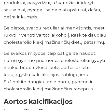
produktai, pavyzdžiui, užkandžiai ir įdaryti
sausainiai, pyragai, saldainiai apskritai, dešra,
dešra ir kumpis.
Be dietos, svarbu reguliariai mankštintis, mesti
rūkyti ir vengti vartoti alkoholį. Raskite daugiau
cholesterolio kiekį mažinančių dietų patarimų.
Be sveikos mitybos, taip pat galite naudoti
namų gynimo priemones cholesteroliui gydyti
ir tokiu būdu užkirsti kelią aortos ar kitų
kraujagyslių kalcifikacijos pablogėjimui.
Sužinokite daugiau apie namų gynimo ir
cholesterolio kiekį mažinančius receptus.
Aortos kalcifikacijos