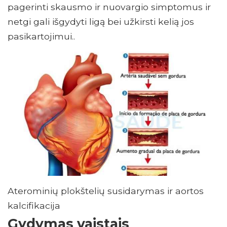
pagerinti skausmo ir nuovargio simptomus ir
netgi gali išgydyti ligą bei užkirsti kelią jos
pasikartojimui..
Aterominių plokštelių susidarymas ir aortos
kalcifikacija
Gydymas vaistais