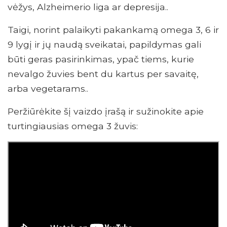
vėžys, Alzheimerio liga ar depresija..
Taigi, norint palaikyti pakankamą omega 3, 6 ir
9 lygį ir jų naudą sveikatai, papildymas gali
būti geras pasirinkimas, ypač tiems, kurie
nevalgo žuvies bent du kartus per savaitę,
arba vegetarams..
Peržiūrėkite šį vaizdo įrašą ir sužinokite apie
turtingiausias omega 3 žuvis: