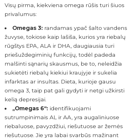
Visų pirma, kiekviena omega rūšis turi šiuos
privalumus:
Omegas 3:
randamas ypač šalto vandens
žuvyse, tokiose kaip lašiša, kurios yra riebalų
rūgštys EPA, ALA ir DHA, daugiausia turi
priešuždegiminių funkcijų, todėl padeda
malšinti sąnarių skausmus, be to, neleidžia
sukietėti riebalų kiekiui kraujyje ir sukelia
infarktas ar insultas. Dieta, kurioje gausu
omega 3, taip pat gali gydyti ir netgi užkirsti
kelią depresijai.
„Omegas 6“:
identifikuojami
sutrumpinimais AL ir AA, yra augaliniuose
riebaluose, pavyzdžiui, riešutuose ar žemės
riešutuose. Jie yra labai svarbūs mažinant