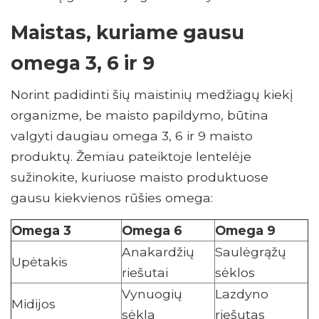
Maistas, kuriame gausu
omega 3, 6 ir 9
Norint padidinti šių maistinių medžiagų kiekį
organizme, be maisto papildymo, būtina
valgyti daugiau omega 3, 6 ir 9 maisto
produktų. Žemiau pateiktoje lentelėje
sužinokite, kuriuose maisto produktuose
gausu kiekvienos rūšies omega:
Omega 3
Omega 6
Omega 9
Anakardžių
Saulėgrąžų
Upėtakis
riešutai
sėklos
Vynuogių
Lazdyno
Midijos
sėkla
riešutas