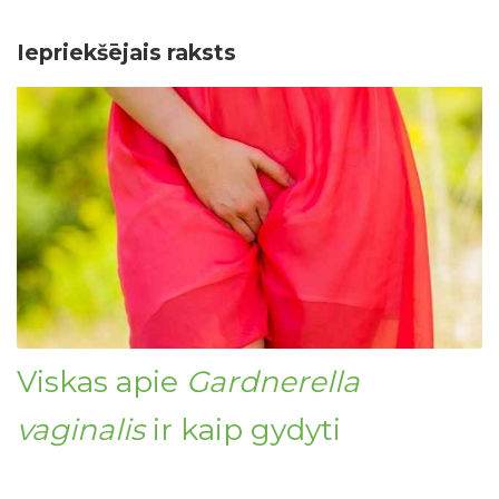
Iepriekšējais raksts
Viskas apie
Gardnerella
vaginalis
ir kaip gydyti