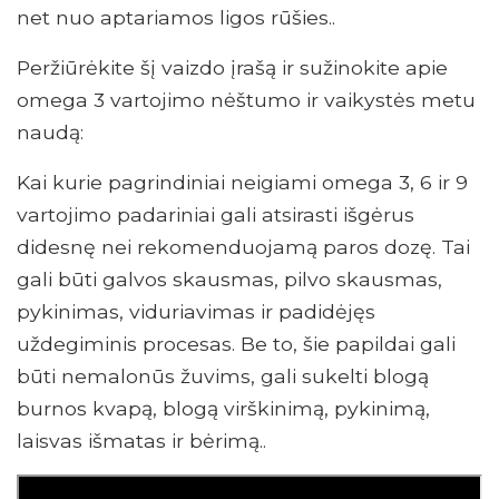
net nuo aptariamos ligos rūšies..
Peržiūrėkite šį vaizdo įrašą ir sužinokite apie
omega 3 vartojimo nėštumo ir vaikystės metu
naudą:
Kai kurie pagrindiniai neigiami omega 3, 6 ir 9
vartojimo padariniai gali atsirasti išgėrus
didesnę nei rekomenduojamą paros dozę. Tai
gali būti galvos skausmas, pilvo skausmas,
pykinimas, viduriavimas ir padidėjęs
uždegiminis procesas. Be to, šie papildai gali
būti nemalonūs žuvims, gali sukelti blogą
burnos kvapą, blogą virškinimą, pykinimą,
laisvas išmatas ir bėrimą..