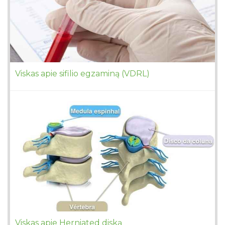
Viskas apie sifilio egzaminą (VDRL)
Viskas apie Herniated diską