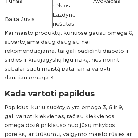
Tunas
Avokadas
sėklos
Lazdyno
Balta žuvis
riešutas
Kai maisto produktų, kuriuose gausu omega 6,
suvartojama daug daugiau nei
rekomenduojama, tai gali padidinti diabeto ir
širdies ir kraujagyslių ligų riziką, nes norint
subalansuoti maistą patariama valgyti
daugiau omega 3..
Kada vartoti papildus
Papildus, kurių sudėtyje yra omega 3, 6 ir 9,
gali vartoti kiekvienas, tačiau kiekvienos
omega dozė priklauso nuo jūsų mitybos
poreikių ar trūkumų, valgymo maisto rūšies ar