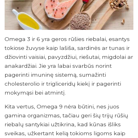
Omega 3 ir 6 yra geros rūšies riebalai, esantys
tokiose žuvyse kaip lašiša, sardinės ar tunas ir
džiovinti vaisiai, pavyzdžiui, riešutai, migdolai ar
anakardžiai. Jie yra labai svarbūs norint
pagerinti imuninę sistemą, sumažinti
cholesterolio ir trigliceridų kiekį ir pagerinti
mokymąsi bei atmintį.
Kita vertus, Omega 9 nėra būtini, nes juos
gamina organizmas, tačiau geri šių trijų rūšių
riebalų santykiai užtikrina, kad kūnas išliks
sveikas, užkertant kelią tokioms ligoms kaip