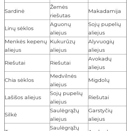
Žemės
Sardinė
Makadamija
riešutas
Aguonų
Sojų pupelių
Linų sėklos
aliejus
aliejus
Menkės kepenų
Kukurūzų
Alyvuogių
aliejus
aliejus
aliejus
Avokadų
Riešutai
Riešutai
aliejus
Medvilnės
Chia sėklos
Migdolų
aliejus
Sojų pupelių
Lašišos aliejus
Riešutai
aliejus
Saulėgrąžų
Garstyčių
Silkė
aliejus
aliejus
Saulėgrąžų