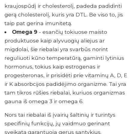
kraujospūdį ir cholesterolį, padeda padidinti
gerą cholesterolį, kuris yra DTL. Be viso to, jis
taip pat gerina imunitetą.
Omega 9
- esančių tokiuose maisto
produktuose kaip alyvuogių aliejus ar
migdolai, šie riebalai yra svarbūs norint
reguliuoti kūno temperatūrą, gaminti lytinius
hormonus, tokius kaip estrogenas ir
progesteronas, ir prisidėti prie vitaminų A, D, E
ir K absorbcijos padidėjimo organizme. Tai yra
tam tikros rūšies riebalai, kuriuos organizmas
gauna iš omega 3 ir omega 6.
Nors tai riebalai iš įvairių šaltinių ir turintys
specifinių funkcijų, jų vaidmuo gerinant
sveikatą garantuoja gerus santykius.