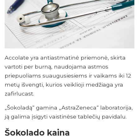
Accolate yra antiastmatinė priemonė, skirta
vartoti per burną, naudojama astmos
priepuoliams suaugusiesiems ir vaikams iki 12
metų išvengti, kurios veiklioji medžiaga yra
zafirlucast.
„Šokoladą“ gamina „AstraZeneca“ laboratorija,
ją galima įsigyti vaistinėse tablečių pavidalu.
Šokolado kaina