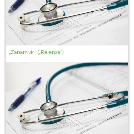
„Zanamivir“ („Relenza“)