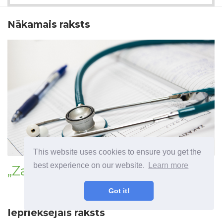
Nākamais raksts
This website uses cookies to ensure you get the
best experience on our website.
Learn more
„Zaleplon“ („Sonata“)
Got it!
Iepriekšējais raksts