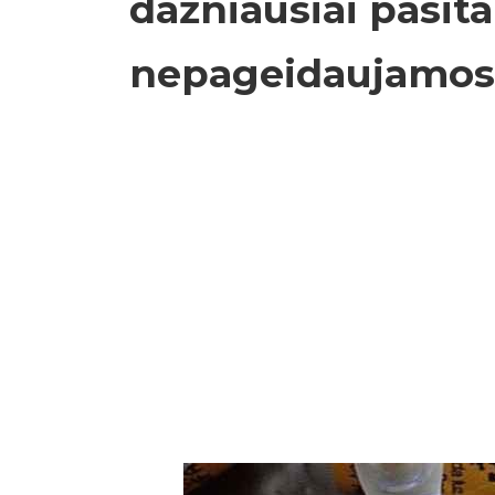
dažniausiai pasit
nepageidaujamos r