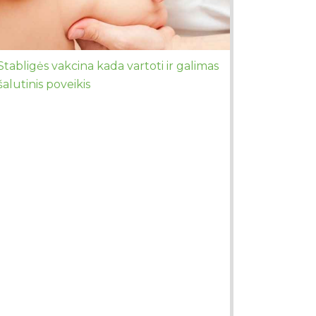
Stabligės vakcina kada vartoti ir galimas
šalutinis poveikis