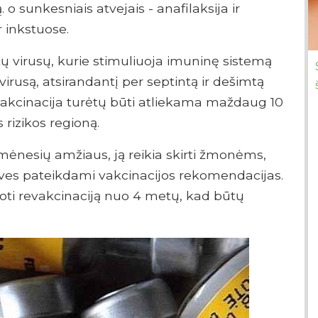
sunkesniais atvejais - anafilaksija ir
 inkstuose.
ų virusų, kurie stimuliuoja imuninę sistemą
irusą, atsirandantį per septintą ir dešimtą
vakcinacija turėtų būti atliekama maždaug 10
 rizikos regioną.
9 mėnesių amžiaus, ją reikia skirti žmonėms,
toves pateikdami vakcinacijos rekomendacijas.
ti revakcinaciją nuo 4 metų, kad būtų