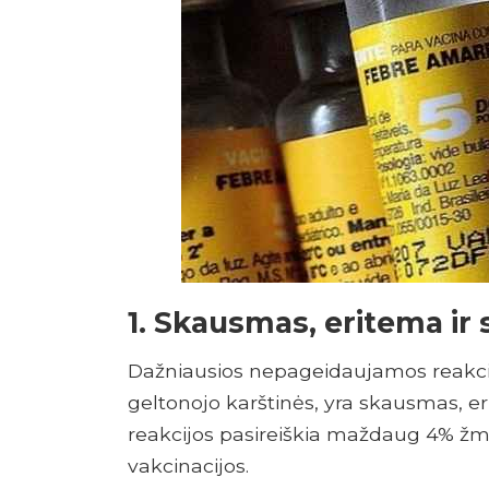
1. Skausmas, eritema ir
Dažniausios nepageidaujamos reakcijos
geltonojo karštinės, yra skausmas, er
reakcijos pasireiškia maždaug 4% ž
vakcinacijos.