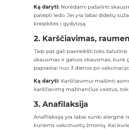
Ką daryti:
Norėdami pašalinti skausmą,
patepti ledo. Jei yra labai didelių su
kreipkitės į gydytoją.
2. Karščiavimas, raume
Taip pat gali pasireikšti toks šalutin
skausmas ir galvos skausmas, kuris 
paprastai nuo 3 dienos po vakcinacijo
Ką daryti:
Karščiavimui malšinti asm
karščiavimą mažinančius vaistus, toki
3. Anafilaksija
Anafilaksija yra labai sunki alerginė rea
kuriems vakcinuotų žmonių. Kai kurie