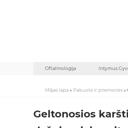
Oftalmologija
Intymus Gyv
Mājas lapa
»
Pakuotė ir priemonės
» 
Geltonosios karšt