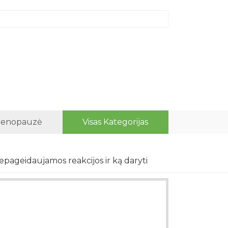
enopauzė
Visas Kategorijas
nepageidaujamos reakcijos ir ką daryti