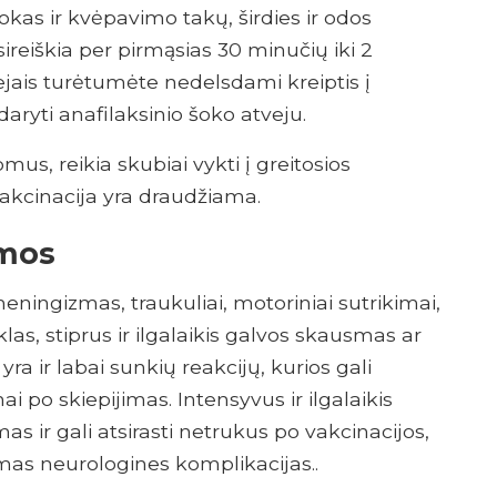
kas ir kvėpavimo takų, širdies ir odos
sireiškia per pirmąsias 30 minučių iki 2
vejais turėtumėte nedelsdami kreiptis į
daryti anafilaksinio šoko atveju.
mus, reikia skubiai vykti į greitosios
vakcinacija yra draudžiama.
emos
eningizmas, traukuliai, motoriniai sutrikimai,
as, stiprus ir ilgalaikis galvos skausmas ar
 yra ir labai sunkių reakcijų, kurios gali
i po skiepijimas. Intensyvus ir ilgalaikis
 ir gali atsirasti netrukus po vakcinacijos,
imas neurologines komplikacijas..