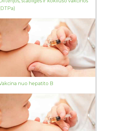
Difterijos, stabligės ir kokliušo vakcinos
(DTPa)
Vakcina nuo hepatito B