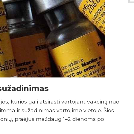
 sužadinimas
, kurios gali atsirasti vartojant vakciną nuo
itema ir sužadinimas vartojimo vietoje. Šios
monių, praėjus maždaug 1–2 dienoms po