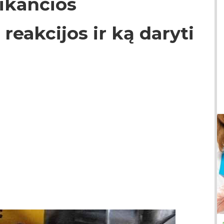
aikančios
eakcijos ir ką daryti