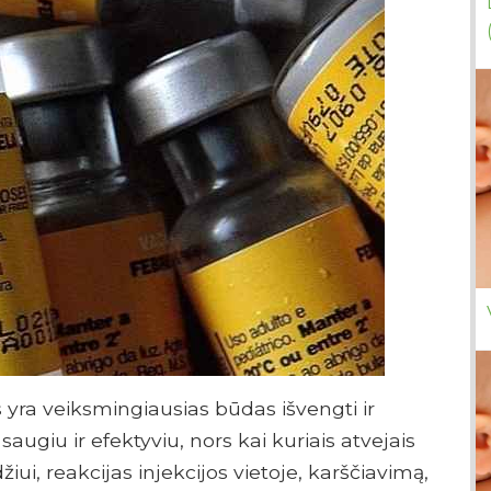
 yra veiksmingiausias būdas išvengti ir
 saugiu ir efektyviu, nors kai kuriais atvejais
džiui, reakcijas injekcijos vietoje, karščiavimą,