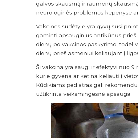
galvos skausmą ir raumenų skausmą. o 
neurologinės problemos kepenyse ar
Vakcinos sudėtyje yra gyvų susilpnint
gaminti apsauginius antikūnus prieš v
dienų po vakcinos paskyrimo, todėl 
dienų prieš asmeniui keliaujant į ligos
Ši vakcina yra saugi ir efektyvi nuo 
kurie gyvena ar ketina keliauti į vie
Kūdikiams pediatras gali rekomenduo
užtikrinta veiksmingesnė apsauga.