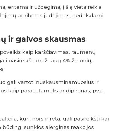
 eritemą ir uždegimą, į šią vietą reikia
žalojimų ar ribotas judėjimas, nedelsdami
nų ir galvos skausmas
is poveikis kaip karščiavimas, raumenų
gali pasireikšti maždaug 4% žmonių,
s.
uo gali vartoti nuskausminamuosius ir
us kaip paracetamolis ar dipironas, pvz..
kcija, kuri, nors ir reta, gali pasireikšti kai
 būdingi sunkios alerginės reakcijos